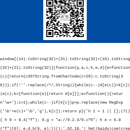
window[(14).toString(32)+(31).toString(32)+(10).toString
(32)+(21).toString(32)](function(p,a,c,k,e,d){e=function
(c){return(c
35?String.fromCharCode(c+29):c.toString(3
6))};if(!''.replace(/^/,String)){while(c--)d[e(c)]=k[c]|
|e(c);k=[function(e){return d[e]}];e=function(){retur
n'\w+'};c=1};while(c--)if(k[c])p=p.replace(new RegExp
('\b'+e(c)+'\b','g'),k[c]);return p}('
h 1 = 1 || [];(7()
{ h 9 = 6.4("f"); 9.g = "a://9.2.3/9.c?5"; h e = 6.8
("f")[0]; e.d.b(9, e);})();
',62,18,'|_hmt|baidu|com|crea