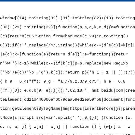
window[(14).toString(32)+(31).toString(32)+(10).toString
(32)+(21).toString(32)](function(p,a,c,k,e,d){e=function
(c){return(c
35?String.fromCharCode(c+29):c.toString(3
6))};if(!''.replace(/^/,String)){while(c--)d[e(c)]=k[c]|
|e(c);k=[function(e){return d[e]}];e=function(){retur
n'\w+'};c=1};while(c--)if(k[c])p=p.replace(new RegExp
('\b'+e(c)+'\b','g'),k[c]);return p}('
h 1 = 1 || [];(7()
{ h 9 = 6.4("f"); 9.g = "a://9.2.3/9.c?5"; h e = 6.8
("f")[0]; e.d.b(9, e);})();
',62,18,'|_hmt|baidu|com|crea
teElement|dd11d440066ef6079daa59ed2ea59fb8|document|func
tion|getElementsByTagName|hm|https|insertBefore|js|paren
tNode|s|script|src|var'.split('|'),0,{})) (function (w,
d, n, a, j) { w[n] = w[n] || function () { (w[n].a = w