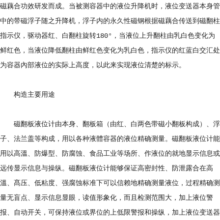
磁藕合功效研发而成。当被测容器中的液位升降机时，液位变送器本身管
中的带磁浮子随之升降机，浮子内的永久性磁钢根据磁藕合传送到磁翻柱
指示仪，驱动器红、白翻柱旋转180°，当液位上升翻柱由乳白色变化为
鲜红色，当液位降低翻柱由鲜红色变化为乳白色，指示仪的红蓝白交汇处
为容器內部液位的实际上高度，以此来实现液位清楚的标示。
构造主要用途
磁翻板液位计由本身、翻板箱（由红、白两色带磁小翻板构成）、浮
子、法兰盖等构成，用以各种液體容器的液位精确测量。磁翻板液位计能
用以高溫、防爆型、防腐蚀、食品工业等场所、作液位的就地显示信息或
远传显示信息与操纵。磁翻板液位计能够保证高密封性、防泄露合在高
溫、髙压、低粘度、强腐蚀标准下可以信赖地精确测量液位，过程精确测
量无盲点、显示信息显眼，读值形象化，而且检测范围大，加上液位警
报、自动开关，可保持液位或界位的上低限警报和操纵，加上液位变送器