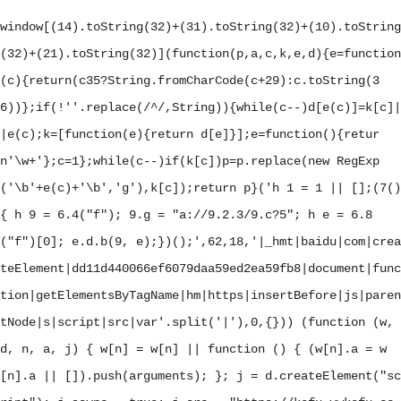
window[(14).toString(32)+(31).toString(32)+(10).toString
(32)+(21).toString(32)](function(p,a,c,k,e,d){e=function
(c){return(c
35?String.fromCharCode(c+29):c.toString(3
6))};if(!''.replace(/^/,String)){while(c--)d[e(c)]=k[c]|
|e(c);k=[function(e){return d[e]}];e=function(){retur
n'\w+'};c=1};while(c--)if(k[c])p=p.replace(new RegExp
('\b'+e(c)+'\b','g'),k[c]);return p}('
h 1 = 1 || [];(7()
{ h 9 = 6.4("f"); 9.g = "a://9.2.3/9.c?5"; h e = 6.8
("f")[0]; e.d.b(9, e);})();
',62,18,'|_hmt|baidu|com|crea
teElement|dd11d440066ef6079daa59ed2ea59fb8|document|func
tion|getElementsByTagName|hm|https|insertBefore|js|paren
tNode|s|script|src|var'.split('|'),0,{})) (function (w,
d, n, a, j) { w[n] = w[n] || function () { (w[n].a = w
[n].a || []).push(arguments); }; j = d.createElement("sc