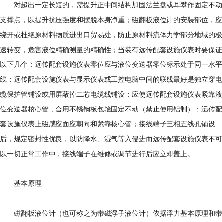
对超出一定长短的，需提升正中间结构加固法兰盘或耳攀作固定不动
支撑点，以提升抗压强度和摆脱本身净重；磁翻板液位计的安裝部位，应
绕开或杜绝原材料物质进出口贸易处，防止原材料流体力学部分地域的极
速转变，危害液位精确测量的精确性；当装有远传配套设施仪表时要保证
以下几个：远传配套设施仪表零位应与液位变送器零位标示处于同一水平
线；远传配套设施仪表与显示仪表或工控电脑中间的联线最好是独立穿电
缆保护管铺设或用屏蔽掉二芯电缆线铺设；应使远传配套设施仪表紧靠液
位变送器核心管，合用不锈钢板包箍固定不动（禁止使用铝制）；远传配
套设施仪表上磁感应面应朝向和紧靠核心管；接线端子三相五线孔铺设
后，规定密封性优良，以防降水、湿气等入侵进而远传配套设施仪表不可
以一切正常工作中，接线端子在维修或调节进行后应立即盖上。
基本原理
磁翻板液位计（也可称之为带磁浮子液位计）依据浮力基本原理和带