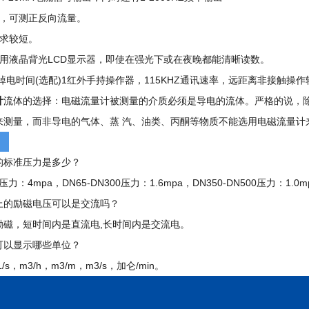
统，可测正反向流量。
要求较短。
采用液晶背光LCD显示器，即使在强光下或在夜晚都能清晰读数。
次掉电时间(选配)1红外手持操作器，115KHZ通讯速率，远距离非接触操作
计
流体的选择：电磁流量计被测量的介质必须是导电的流体。严格的说，除了高
来测量，而非导电的气体、蒸 汽、油类、丙酮等物质不能选用电磁流量计
的标准压力是多少？
0压力：4mpa，DN65-DN300压力：1.6mpa，DN350-DN500压力：1.0m
上的励磁电压可以是交流吗？
励磁，短时间内是直流电,长时间内是交流电。
可以显示哪些单位？
L/s，m3/h，m3/m，m3/s，加仑/min。