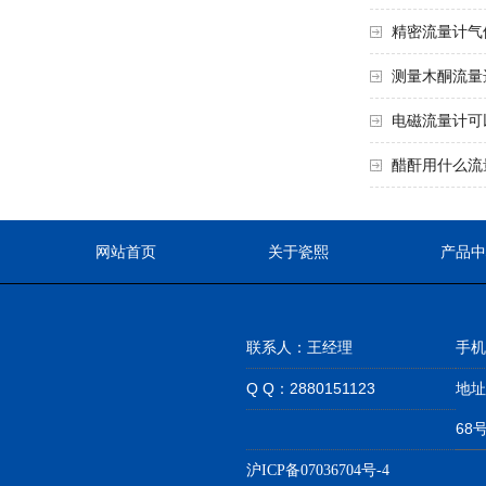
精密流量计气
测量木酮流量
电磁流量计可
醋酐用什么流
网站首页
关于瓷熙
产品中
联系人：王经理
手机：
Q Q：2880151123
地址
68
沪ICP备07036704号-4