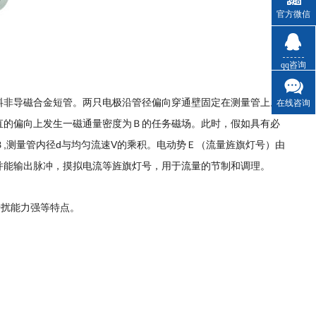
官方微信
qq咨询
料非导磁合金短管。两只电极沿管径偏向穿通壁固定在测量管上。
在线咨询
直的偏向上发生一磁通量密度为Ｂ的任务磁场。此时，假如具有必
,测量管内径d与均匀流速V的乘积。电动势Ｅ（流量旌旗灯号）由
并能输出脉冲，摸拟电流等旌旗灯号，用于流量的节制和调理。
干扰能力强等特点。