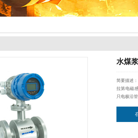
水煤
简要描述：
拉第电磁
只电极沿管