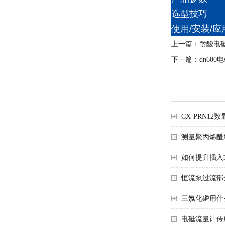
选型技巧
使用/安装/应
上一篇：
耐酸电
下一篇：
dn60
CX-PRN12
测量聚丙烯酰
如何提升插入
恒流泵过流部
三氯化磷用什
电磁流量计传