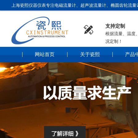
上海瓷熙仪器仪表专注电磁流量计、超声波流量计、椭圆齿轮流量
支持定制

根据流量、温度
况定制！
网站首页
关于瓷熙
产品