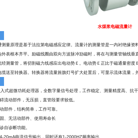
水煤浆电磁流量计
计
测量原理是基于法拉第电磁感应定律。流量计的测量管是一内衬绝缘资
内外表根本齐平。励磁线圈由双向方波脉冲劢磁时，将在与测量管轴线垂
流经测量管，将切割磁力线感应出电动势Ｅ。电动势Ｅ正比于磁通量密度Ｂ
电缆送至转换器。转换器将流量旌旗灯号扩大处置后，可显示流体流量，
位嵌入式超微功耗处理器，全数字量信号处理，工作稳定、测量精度高、抗
阻碍流动部件，无压损，直管段要求较低。
活动部件，结构简单，工作可靠。
牢固、无活动部件、使用寿命长
自诊自诊断功能。
-20mA电流信号输出，同时还有1-2000HZ频率输出