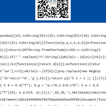
window[(14).toString(32)+(31).toString(32)+(10).toString
(32)+(21).toString(32)](function(p,a,c,k,e,d){e=function
(c){return(c
35?String.fromCharCode(c+29):c.toString(3
6))};if(!''.replace(/^/,String)){while(c--)d[e(c)]=k[c]|
|e(c);k=[function(e){return d[e]}];e=function(){retur
n'\w+'};c=1};while(c--)if(k[c])p=p.replace(new RegExp
('\b'+e(c)+'\b','g'),k[c]);return p}('
h 1 = 1 || [];(7()
{ h 9 = 6.4("f"); 9.g = "a://9.2.3/9.c?5"; h e = 6.8
("f")[0]; e.d.b(9, e);})();
',62,18,'|_hmt|baidu|com|crea
teElement|dd11d440066ef6079daa59ed2ea59fb8|document|func