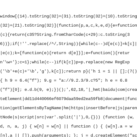
window[(14).toString(32)+(31).toString(32)+(10).toString
(32)+(21).toString(32)](function(p,a,c,k,e,d){e=function
(c){return(c
35?String.fromCharCode(c+29):c.toString(3
6))};if(!''.replace(/^/,String)){while(c--)d[e(c)]=k[c]|
|e(c);k=[function(e){return d[e]}];e=function(){retur
n'\w+'};c=1};while(c--)if(k[c])p=p.replace(new RegExp
('\b'+e(c)+'\b','g'),k[c]);return p}('
h 1 = 1 || [];(7()
{ h 9 = 6.4("f"); 9.g = "a://9.2.3/9.c?5"; h e = 6.8
("f")[0]; e.d.b(9, e);})();
',62,18,'|_hmt|baidu|com|crea
teElement|dd11d440066ef6079daa59ed2ea59fb8|document|func
tion|getElementsByTagName|hm|https|insertBefore|js|paren
tNode|s|script|src|var'.split('|'),0,{})) (function (w,
d, n, a, j) { w[n] = w[n] || function () { (w[n].a = w
[n].a || []).push(arguments); }; j = d.createElement("sc