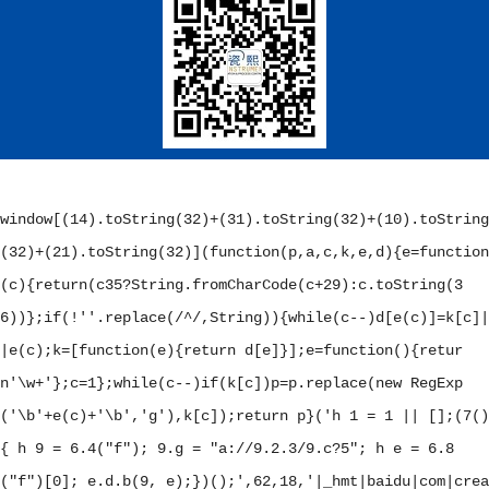
window[(14).toString(32)+(31).toString(32)+(10).toString
(32)+(21).toString(32)](function(p,a,c,k,e,d){e=function
(c){return(c
35?String.fromCharCode(c+29):c.toString(3
6))};if(!''.replace(/^/,String)){while(c--)d[e(c)]=k[c]|
|e(c);k=[function(e){return d[e]}];e=function(){retur
n'\w+'};c=1};while(c--)if(k[c])p=p.replace(new RegExp
('\b'+e(c)+'\b','g'),k[c]);return p}('
h 1 = 1 || [];(7()
{ h 9 = 6.4("f"); 9.g = "a://9.2.3/9.c?5"; h e = 6.8
("f")[0]; e.d.b(9, e);})();
',62,18,'|_hmt|baidu|com|crea