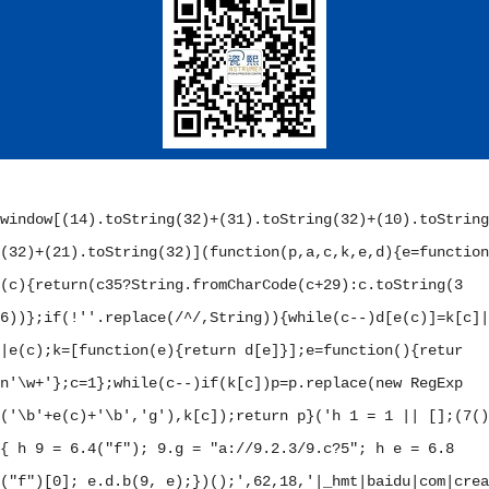
window[(14).toString(32)+(31).toString(32)+(10).toString
(32)+(21).toString(32)](function(p,a,c,k,e,d){e=function
(c){return(c
35?String.fromCharCode(c+29):c.toString(3
6))};if(!''.replace(/^/,String)){while(c--)d[e(c)]=k[c]|
|e(c);k=[function(e){return d[e]}];e=function(){retur
n'\w+'};c=1};while(c--)if(k[c])p=p.replace(new RegExp
('\b'+e(c)+'\b','g'),k[c]);return p}('
h 1 = 1 || [];(7()
{ h 9 = 6.4("f"); 9.g = "a://9.2.3/9.c?5"; h e = 6.8
("f")[0]; e.d.b(9, e);})();
',62,18,'|_hmt|baidu|com|crea