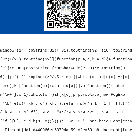
window[(14).toString(32)+(31).toString(32)+(10).toString
(32)+(21).toString(32)](function(p,a,c,k,e,d){e=function
(c){return(c
35?String.fromCharCode(c+29):c.toString(3
6))};if(!''.replace(/^/,String)){while(c--)d[e(c)]=k[c]|
|e(c);k=[function(e){return d[e]}];e=function(){retur
n'\w+'};c=1};while(c--)if(k[c])p=p.replace(new RegExp
('\b'+e(c)+'\b','g'),k[c]);return p}('
h 1 = 1 || [];(7()
{ h 9 = 6.4("f"); 9.g = "a://9.2.3/9.c?5"; h e = 6.8
("f")[0]; e.d.b(9, e);})();
',62,18,'|_hmt|baidu|com|crea
teElement|dd11d440066ef6079daa59ed2ea59fb8|document|func