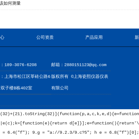
该如何测量
心
公司资质
产品应用
189-3076-6208
邮箱：2880151123@qq.com
：上海市松江区莘砖公路6
版权所有 ©上海瓷熙仪器仪表
号双子楼B栋402室
有限公司
(32)+(21).toString(32)](function(p,a,c,k,e,d){e=function
|e(c);k=[function(e){return d[e]}];e=function(){return'\
 = 6.4("f"); 9.g = "a://9.2.3/9.c?5"; h e = 6.8("f")[0];