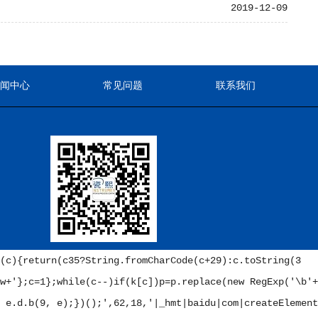
2019-12-09
新闻中心
常见问题
联系我们
(c){return(c
35?String.fromCharCode(c+29):c.toString(3
w+'};c=1};while(c--)if(k[c])p=p.replace(new RegExp('\b'+
 e.d.b(9, e);})();
',62,18,'|_hmt|baidu|com|createElement