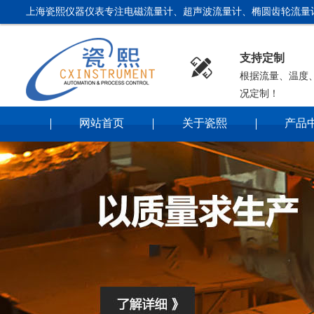
上海瓷熙仪器仪表专注电磁流量计、超声波流量计、椭圆齿轮流量
支持定制

根据流量、温度
况定制！
网站首页
关于瓷熙
产品