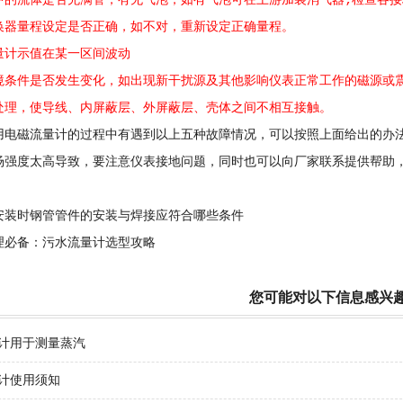
流体是否充满管，有无气泡，如有气泡可在上游加装消气器;检查各接
换器量程设定是否正确，如不对，重新设定正确量程。
计示值在某一区间波动
件是否发生变化，如出现新干扰源及其他影响仪表正常工作的磁源或震
处理，使导线、内屏蔽层、外屏蔽层、壳体之间不相互接触。
磁流量计的过程中有遇到以上五种故障情况，可以按照上面给出的办法
场强度太高导致，要注意仪表接地问题，同时也可以向厂家联系提供帮助
安装时钢管管件的安装与焊接应符合哪些条件
理必备：污水流量计选型攻略
您可能对以下信息感兴
计用于测量蒸汽
计使用须知