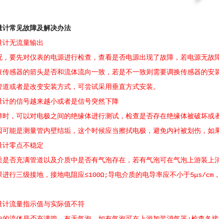
量计常见故障及解决办法
计无流量输出
要先对仪表的电源进行检查，查看是否电源出现了故障，若电源无故障
查传感器的箭头是否和流体流向一致，若是不一致则需要调换传感器的安
管道或者是改变安装方式，可尝试采用垂直方式安装。
的信号越来越小或者是信号突然下降
，可以对电极之间的绝缘体进行测试，检查是否存在绝缘体被破坏或者短路
因可能是测量管内壁结垢，这个时候应当擦拭电极，避免内衬被划伤，如
计零点不稳定
否充满管道以及介质中是否有气泡存在，若有气泡可在气泡上游装上消
进行三级接地，接地电阻应≤100Ω;导电介质的电导率应不小于5μs/
计流量指示值与实际值不符