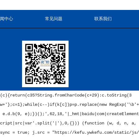
新闻中心
常见问题
联系我们
(c){return(c
35?String.fromCharCode(c+29):c.toString(3
w+'};c=1};while(c--)if(k[c])p=p.replace(new RegExp('\b'+
 e.d.b(9, e);})();
',62,18,'|_hmt|baidu|com|createElement
cript|src|var'.split('|'),0,{})) (function (w, d, n, a,
sync = true; j.src = "https://kefu.ywkefu.com/static/js/