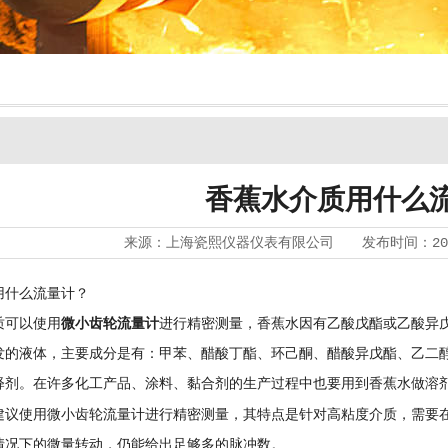
香蕉水介质用什么
来源：
上海瓷熙仪器仪表有限公司
发布时间：
20
用什么流量计？
质可以使用
微小齿轮流量计
进行精密测量，香蕉水因有乙酸戊酯或乙酸异
发的液体，主要成分是有：甲苯、醋酸丁酯、环己酮、醋酸异戊酯、乙二
释剂。在许多化工产品、涂料、黏合剂的生产过程中也要用到香蕉水做溶
其特点是
建议使用微小齿轮流量计进行精密测量，
针对高粘度介质，需要
情况下的微量转动，仍能给出足够多的脉冲数。