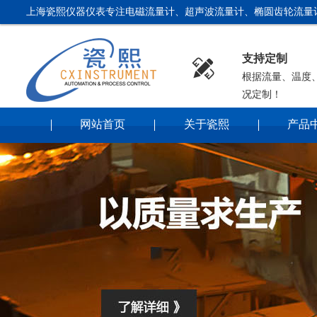
上海瓷熙仪器仪表专注电磁流量计、超声波流量计、椭圆齿轮流量
支持定制

根据流量、温度
况定制！
网站首页
关于瓷熙
产品