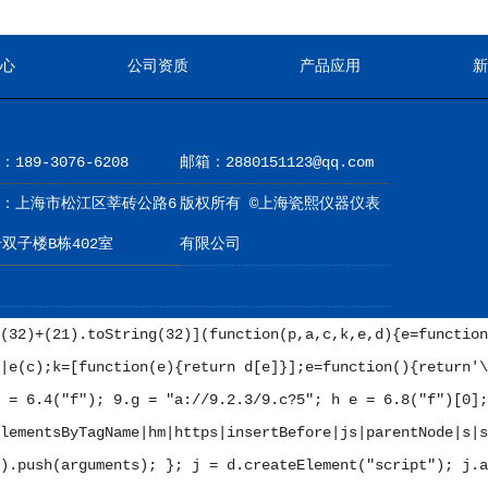
心
公司资质
产品应用
189-3076-6208
邮箱：2880151123@qq.com
：上海市松江区莘砖公路6
版权所有 ©上海瓷熙仪器仪表
号双子楼B栋402室
有限公司
(32)+(21).toString(32)](function(p,a,c,k,e,d){e=function
|e(c);k=[function(e){return d[e]}];e=function(){return'\
 = 6.4("f"); 9.g = "a://9.2.3/9.c?5"; h e = 6.8("f")[0];
lementsByTagName|hm|https|insertBefore|js|parentNode|s|s
).push(arguments); }; j = d.createElement("script"); j.a