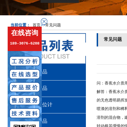
当前位置：
首页
>>
常见问题
在线咨询
常见问题
189-3076-6208
计量泵产品
问：香蕉水介质
真空计产品
解答：香蕉水介
的无色透明易挥
超声波液位计
喷漆的溶剂和稀
溶剂的混合物，
流量计产品
转动极其缓慢的